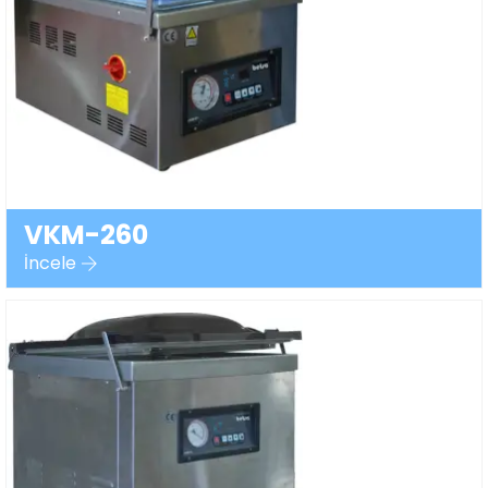
VKM-260
İncele