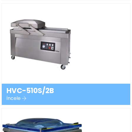
HVC-510S/2B
İncele