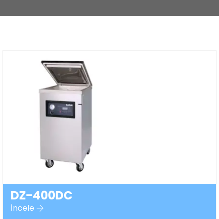
DZ-400DC
İncele