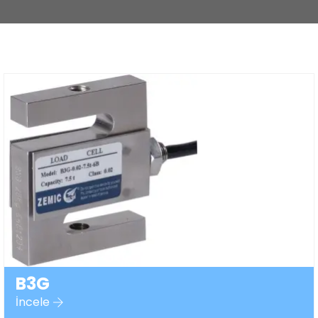
B3G
İncele