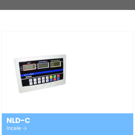
NLD-C
İncele