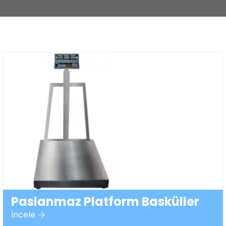
Paslanmaz Platform Basküller
İncele