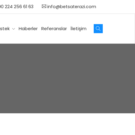
0 224 256 61 63
info@betsaterazi.com
stek
Haberler
Referanslar
İletişim