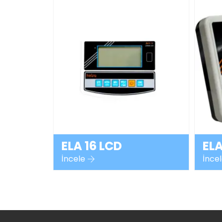
ELA 16 LCD
ELA
İncele
İnce