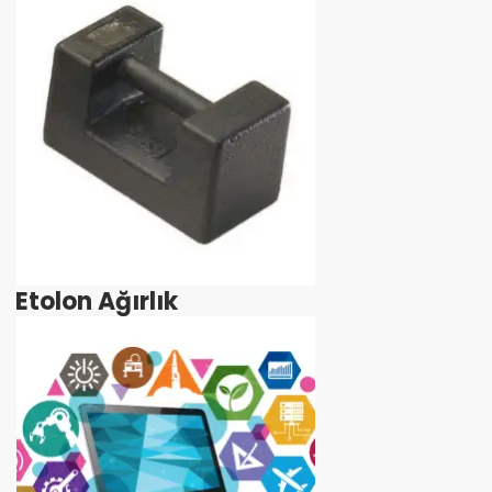
Etolon Ağırlık
İncele