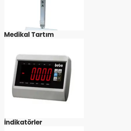
Medikal Tartım
İncele
İndikatörler
İncele