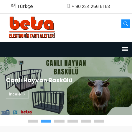
Türkçe
English
Türkçe
+ 90 224 256 61 63
Canlı Hayvan Baskülü
İncele