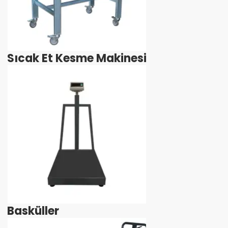
Sıcak Et Kesme Makinesi
İncele
Basküller
İncele