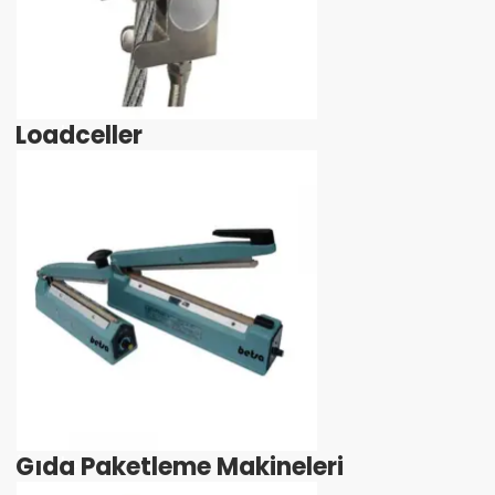
Loadceller
İncele
Gıda Paketleme Makineleri
İncele