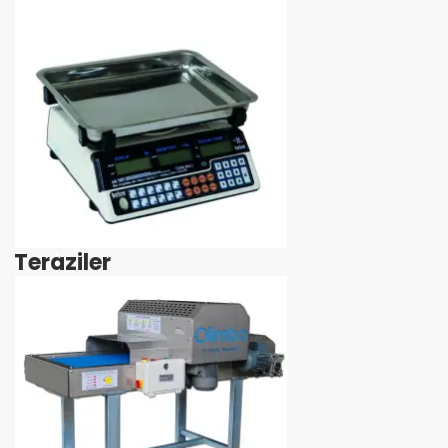
Teraziler
İncele