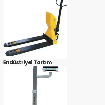
Endüstriyel Tartım
İncele