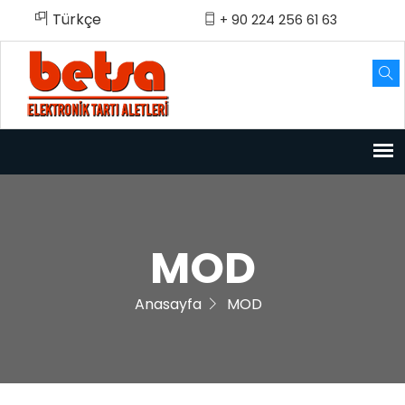
Türkçe
English
Türkçe
+ 90 224 256 61 63
MOD
Anasayfa
MOD