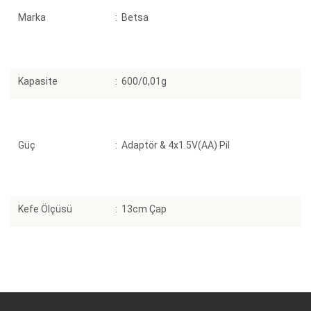
Marka
:
Betsa
Kapasite
:
600/0,01g
Güç
:
Adaptör & 4x1.5V(AA) Pil
Kefe Ölçüsü
:
13cm Çap